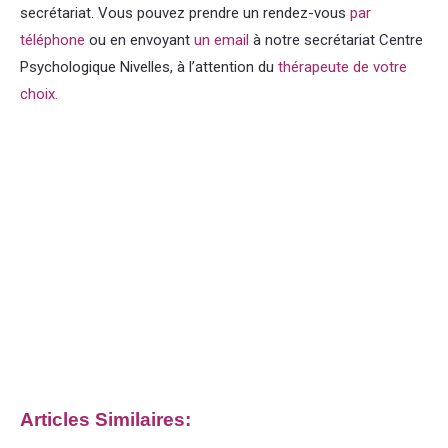
secrétariat. Vous pouvez prendre un rendez-vous
par
téléphone
ou en envoyant
un email
à notre secrétariat Centre
Psychologique Nivelles, à l’attention du
thérapeute de votre
choix.
Psychologue Nivelles tout d’abord, ainsi, notamment.
Information générales
Psychologue
Nivelles thérapie hypnose hypnothérapie
Information générales
Information générales
Et, de même
que, sans compter que, ainsi que, ensuite, voire, d’ailleurs,
encore, de plus, quant à, non seulement, mais encore, de
surcroît, en outre
Articles Similaires: