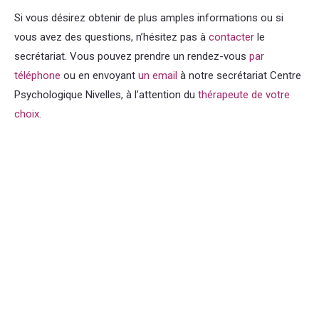
Si vous désirez obtenir de plus amples informations ou si
vous avez des questions, n’hésitez pas à
contacter
le
secrétariat. Vous pouvez prendre un rendez-vous
par
téléphone
ou en envoyant
un email
à notre secrétariat Centre
Psychologique Nivelles, à l’attention du
thérapeute de votre
choix.
Psychologue Nivelles tout d’abord, ainsi, notamment.
Notre équipe
Notre équipe Centre psychologique Nivelles
Notre équipe
Centre psychologique Nivelles
Et, de même que, sans compter
que, ainsi que, ensuite, voire, d’ailleurs, encore, de plus, quant
à, non seulement, mais encore, de surcroît, en outre