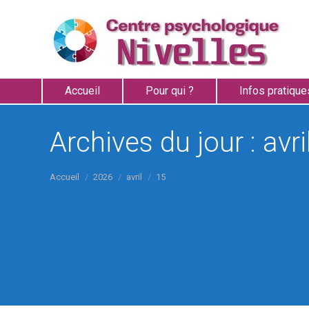
Accueil
Pour qui ?
Infos pratique
Archives du jour :
avri
Vous êtes ici :
Accueil
2026
avril
15